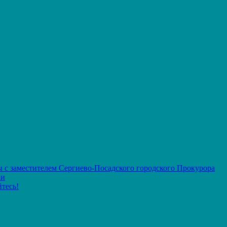
 с заместителем Сергиево-Посадского городского Прокурора
ии
тесь!