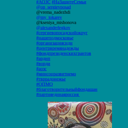
#АОЗС
#НаЗащитеСемьи
@op_sergievposad
@vrema_nadezhdi
@my_tokarev
@kseniya_mishonova
@alexanderlegkov
#сергиевопосадскийокруг
#нашеподмосковье
#организациясиди
#центрвремянадежды
#фондпрезиденскихгрантов
#ардип
#ворди
#аозс
#минсоцразвитиемо
#твррадонежье
#ОПМО
#благотворительныйфондашан
#партияединаяроссия