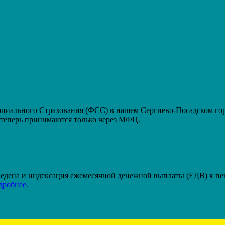
ального Страхования (ФСС) в нашем Сергиево-Посадском горо
еперь принимаются только через МФЦ.
проведена и индексация ежемесячной денежной выплаты (ЕДВ) к п
дробнее.