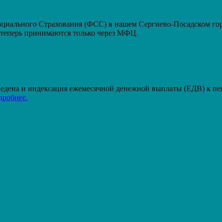
ального Страхования (ФСС) в нашем Сергиево-Посадском горо
еперь принимаются только через МФЦ.
проведена и индексация ежемесячной денежной выплаты (ЕДВ) к п
дробнее.