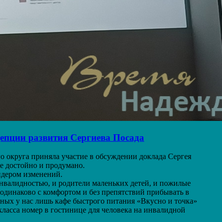
пции развития Сергиева Посада
 округа приняла участие в обсуждении доклада Сергея
е достойно и продумано.
идером изменений.
нвалидностью, и родители маленьких детей, и пожилые
одинаково с комфортом и без препятствий прибывать в
ных у нас лишь кафе быстрого питания «Вкусно и точка»
ласса номер в гостинице для человека на инвалидной