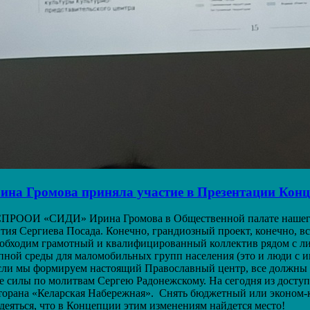
а Громова приняла участие в Презентации Конце
ь СПРООИ «СИДИ» Ирина Громова в Общественной палате нашего
ия Сергиева Посада. Конечно, грандиозный проект, конечно, вс
необходим грамотный и квалифицированный коллектив рядом с л
ой среды для маломобильных групп населения (это и люди с и
 Если мы формируем настоящий Православный центр, все должны 
е силы по молитвам Сергею Радонежскому. На сегодня из доступ
орана «Келарская Набережная». Снять бюджетный или эконом-к
деяться, что в Концепции этим изменениям найдется место!