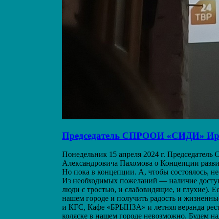
Председатель СПРООИ «СИДИ» Ирин
Понедельник 15 апреля 2024 г. Председател
Александровича Пахомова о Концепции развит
Но пока в концепции. А, чтобы состоялось, 
Из необходимых пожеланий — наличие доступн
люди с тростью, и слабовидящие, и глухие).
нашем городе и получить радость и жизненны
и КFC, Кафе «БРЫНЗА» и летняя веранда рест
коляске в нашем городе невозможно. Будем на