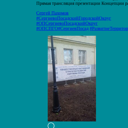
Прямая трансляция презентации Концепции р
Сергей Пахомов
#СергиевоПосадскийГородскойОкруг
#ОПСергиевоПосадскийОкруг
#ОПСПГО
#СергиевПосад
#РазвитиеТеррито