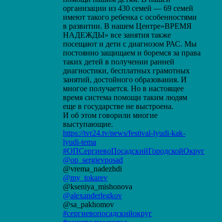
организации из 430 семей — 69 семей
имеют такого ребенка с особенностями
в развитии. В нашем Центре»ВРЕМЯ
НАДЕЖДЫ» все занятия также
посещают и дети с диагнозом РАС. Мы
постоянно защищаем и боремся за права
таких детей в получении ранней
диагностики, бесплатных грамотных
занятий, достойного образования. И
многое получается. Но в настоящее
время система помощи таким людям
еще в государстве не выстроена.
И об этом говорили многие
выступающие.
https://tvr24.tv/news/festival-lyudi-kak-
lyudi-tema
#ОПСергиевоПосадскийГородскойОкруг
@op_sergievposad
@vrema_nadezhdi
@my_tokarev
@kseniya_mishonova
@alexanderlegkov
@sa_pakhomov
#сергиевопосадскийокруг