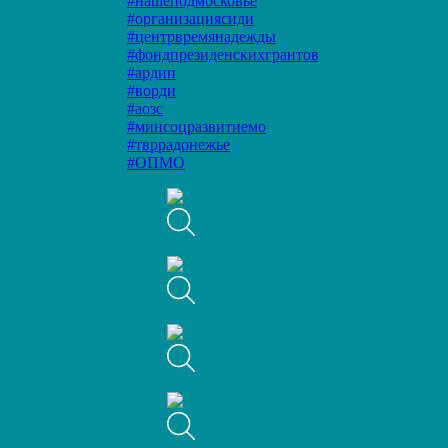
#нашеподмосковье
#организациясиди
#центрвремянадежды
#фондпрезиденскихгрантов
#ардип
#ворди
#аозс
#минсоцразвитиемо
#твррадонежье
#ОПМО