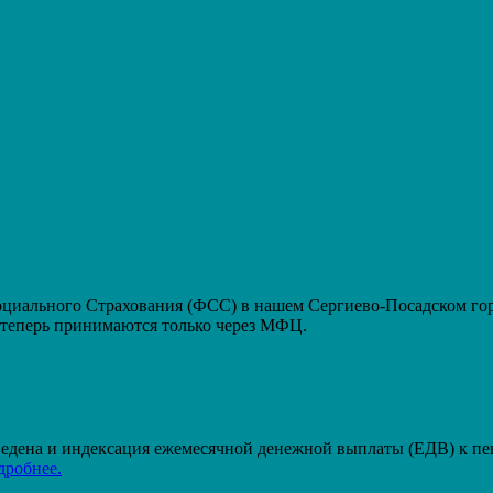
ального Страхования (ФСС) в нашем Сергиево-Посадском горо
еперь принимаются только через МФЦ.
проведена и индексация ежемесячной денежной выплаты (ЕДВ) к п
дробнее.