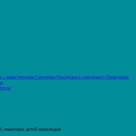
 с заместителем Сергиево-Посадского городского Прокурора
ии
тесь!
й, имеющих детей инвалидов