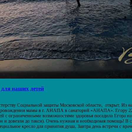
 для наших детей
стерству Социальной защиты Московской области, открыт. Из
опровождении мамы в г. АНАПА в санаторий «АНАПА». Егору 22
ей с ограниченными возможностями здоровья посадила Егора на 
он и довезли до такси). Очень нужная и необходимая помощь! В
пециальное кресло для принятия душа. Завтра день встречи с вр