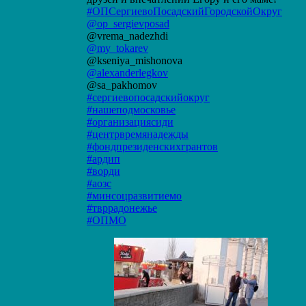
#ОПСергиевоПосадскийГородскойОкруг
@op_sergievposad
@vrema_nadezhdi
@my_tokarev
@kseniya_mishonova
@alexanderlegkov
@sa_pakhomov
#сергиевопосадскийокруг
#нашеподмосковье
#организациясиди
#центрвремянадежды
#фондпрезиденскихгрантов
#ардип
#ворди
#аозс
#минсоцразвитиемо
#твррадонежье
#ОПМО