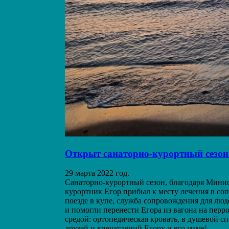
Открыт санаторно-курортный сезон
29 марта 2022 год.
Санаторно-курортный сезон, благодаря Мини
курортник Егор прибыл к месту лечения в с
поезде в купе, служба сопровождения для люд
и помогли перенести Егора из вагона на перр
средой: ортопедическая кровать, в душевой с
друзей и впечатлений Егору и его маме!