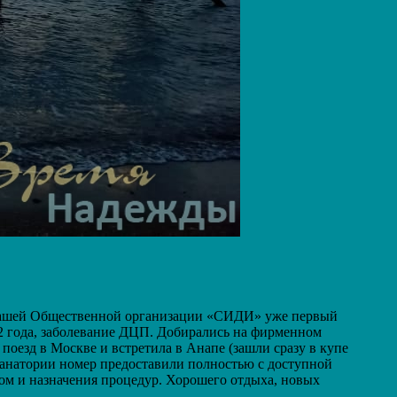
 нашей Общественной организации «СИДИ» уже первый
 года, заболевание ДЦП. Добирались на фирменном
поезд в Москве и встретила в Анапе (зашли сразу в купе
 санатории номер предоставили полностью с доступной
ачом и назначения процедур. Хорошего отдыха, новых