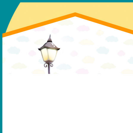
deti-sp@bk.ru
8 (496) 551-05-63
моб: 8 (906) 730-78-64
Меню
Об организации
Документы
Правление организации
Вступить в организацию
Отчетность
+