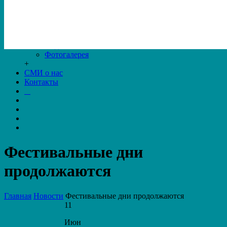
Нам можно помогать
Расписание работы
Новости
Центр «Время надежды»
Видео
Фотогалерея
+
СМИ о нас
Контакты
Фестивальные дни
продолжаются
Главная
Новости
Фестивальные дни продолжаются
11
Июн