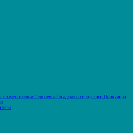
 с заместителем Сергиево-Посадского городского Прокурора
ии
тесь!