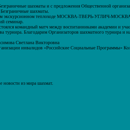
кта Безграничные шахматы и с предложения Общественной орга
 Безграничные шахматы.
ечном экскурсионном теплоходе МОСКВА-ТВЕРЬ-УГЛИЧ-МОСКВА,
ий семинар.
 состоялся командный матч между воспитанниками академии и уч
ва турнира. Благодарим Организаторов шахматного турнира и н
асимова Светлана Викторовна
ганизации инвалидов «Российские Социальные Программы» Кол
 новости из мира шахмат.