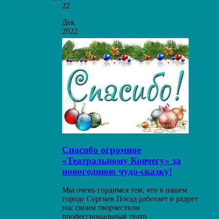
22
Дек
2022
Спасибо огромное
«Театральному Ковчегу» за
новогоднюю чудо-сказку!
Мы очень гордимся тем, что в нашем
городе Сергиев Посад работает и радует
нас своим творчеством
профессиональный театр