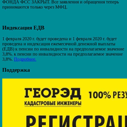
ФОНДА ФСС ЗАКРЫТ. Вcе заявления и обращения теперь
принимаются только через МФЦ.
Индексация ЕДВ
1 февраля 2020 г. будет проведена и 1 февраля 2020 г. будет
проведена и индексация ежемесячной денежной выплаты
(ЕДВ) к пенсии по инвалидности на предполагаемое значение
3,8%. к пенсии по инвалидности на предполагаемое значение
3,8%.
Подробнее.
Поддержка