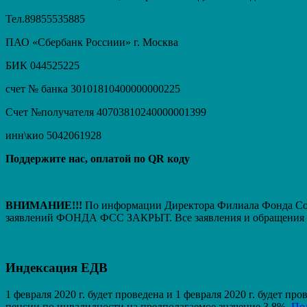
Тел.89855535885
ПАО «Сбербанк Россиии» г. Москва
БИК 044525225
счет № банка 30101810400000000225
Счет №получателя 40703810240000001399
инн\кио 5042061928
Поддержите нас, оплатой по QR коду
ВНИМАНИЕ!!!
По информации Директора Филиала Фонда Соци
заявлений ФОНДА ФСС ЗАКРЫТ. Вcе заявления и обращения т
Индексация ЕДВ
1 февраля 2020 г. будет проведена и 1 февраля 2020 г. будет 
пенсии по инвалидности на предполагаемое значение 3,8%.
По