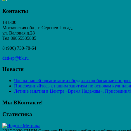
Контакты
141300
Московская обл., г. Сергиев Посад,
ул. Валовая д.28
Тел.89855535885
8 (906) 730-78-64
deti-sp@bk.ru
Новости
Члены нашей организации обсудили проблемные вопросы
Присоединяйтесь к нашим занятиям по основам кулинар
Летние занятия в Центре «Время Надежды». Присоединяй
Мы ВКонтакте!
Статистика
2017-2020 СИДИ Сергиево-Посадское районное общество семе