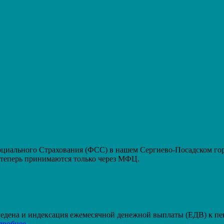
ального Страхования (ФСС) в нашем Сергиево-Посадском горо
еперь принимаются только через МФЦ.
проведена и индексация ежемесячной денежной выплаты (ЕДВ) к п
дробнее.