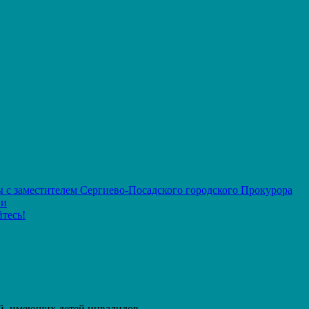
 с заместителем Сергиево-Посадского городского Прокурора
ии
тесь!
й, имеющих детей инвалидов